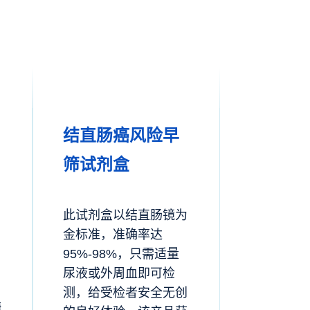
结直肠癌风险早
筛试剂盒
此试剂盒
以结直肠镜为
金标准，准确率达
95%-98%
，
只需适量
尿液或外周血即可检
测，给受检者安全无创
糖