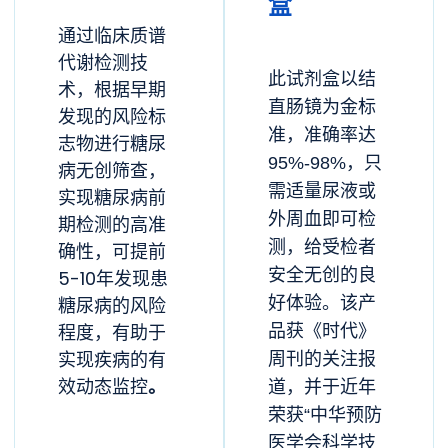
盒
通过临床质谱
代谢检测技
此试剂盒
以结
术，根据早期
直肠镜为金标
发现的风险标
准，准确率达
志物进行糖尿
95%-98%
，
只
病无创筛查，
需适量尿液或
实现糖尿病前
外周血即可检
期检测的高准
测，给受检者
确性，可提前
安全无创的良
5-10年发现患
糖尿病的风险
好体验。
该产
程度，有助于
品获《时代》
实现疾病的有
周刊的关注报
。
效动态监控
道，并于近年
荣获“中华预防
医学会科学技