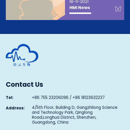
18-11-2021
We
HMI News
Human Metabolomics Institute
Contact Us
Tel:
+86 755 23206096 / +86 18123632237
4/5th Floor, Building D, Gangzhilong Science
Address:
and Technology Park, Qinglong
Road,Longhua District, Shenzhen,
Guangdong, China