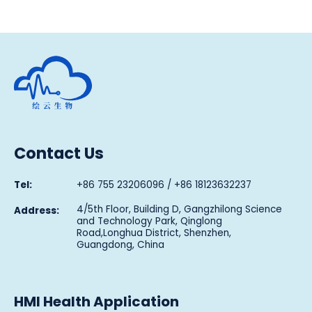
Human Metabolomics Institute
Contact Us
Tel:
+86 755 23206096 / +86 18123632237
4/5th Floor, Building D, Gangzhilong Science
Address:
and Technology Park, Qinglong
Road,Longhua District, Shenzhen,
Guangdong, China
HMI Health Application