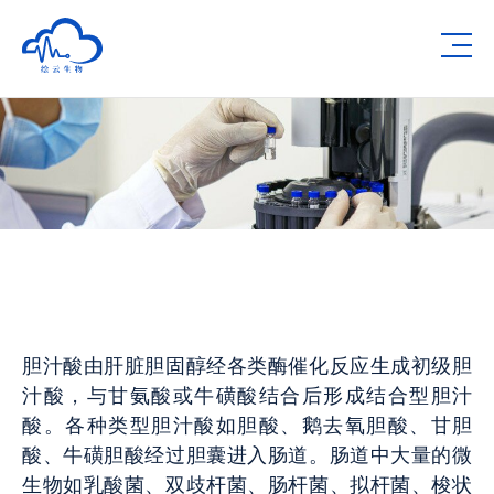
Human Metabolomics Institute
Op
胆汁酸由肝脏胆固醇经各类酶催化反应生成初级胆
汁酸，与甘氨酸或牛磺酸结合后形成结合型胆汁
酸。各种类型胆汁酸如胆酸、鹅去氧胆酸、甘胆
酸、牛磺胆酸经过胆囊进入肠道。肠道中大量的微
生物如乳酸菌、双歧杆菌、肠杆菌、拟杆菌、梭状