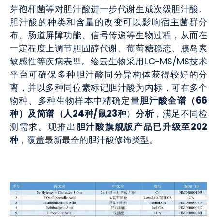
芽孢杆菌等对胆汁酸进一步代谢生成次级胆汁酸。
胆汁酸的种类和含量的改变可以影响宿主菌群分
布、肠道屏障功能、信号传递等生物过程，从而在
一定程度上调节胆固醇代谢、葡萄糖稳态、胰岛素
敏感性等疾病表型。绘云生物采用LC-MS/MS技术
平台可确保多种胆汁酸同分异构体获得较好的分
离，并以多种同位素标记胆汁酸为内标，可在多个
物种、多种生物样本中精确定量
胆汁酸全谱
（66
种）及简谱（人24种/鼠23种
）
分析
，满足不同检
测需求。现推出
胆汁酸旗舰版产品已升级至202
种
，覆盖最新最全的胆汁酸修饰类型。