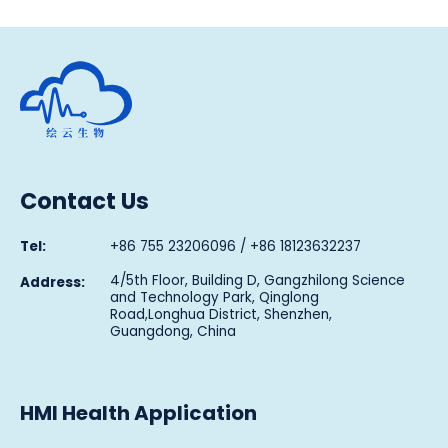
Human Metabolomics Institute
Contact Us
Tel:
+86 755 23206096 / +86 18123632237
4/5th Floor, Building D, Gangzhilong Science
Address:
and Technology Park, Qinglong
Road,Longhua District, Shenzhen,
Guangdong, China
HMI Health Application