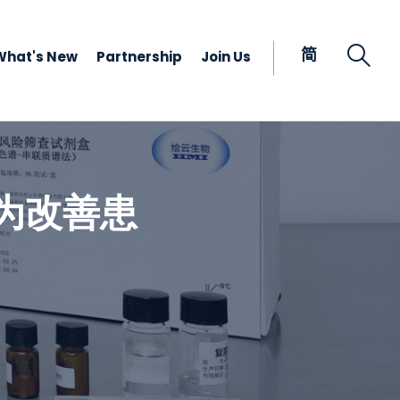
Open
简
What's New
Partnership
Join Us
为改善患