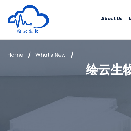
Human Metabolomics Institute
About Us
Home
What's New
绘云生