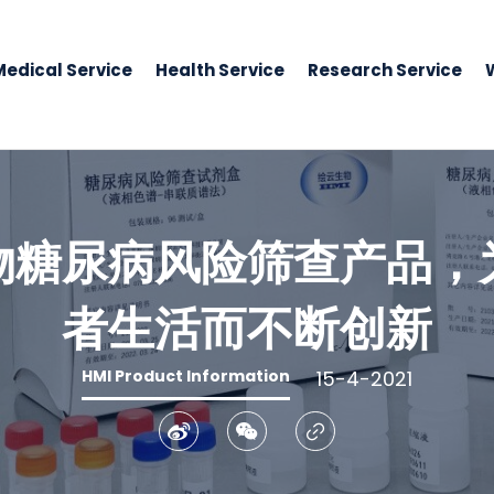
Medical Service
Health Service
Research Service
物糖尿病风险筛查产品，
者生活而不断创新
HMI Product Information
15-4-2021
Weibo
WeChat
Copy Link