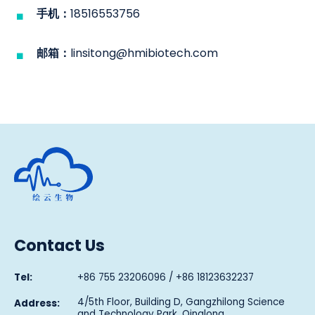
手机：
18516553756
邮箱：
linsitong@hmibiotech.com
Human Metabolomics Institute
Contact Us
Tel:
+86 755 23206096 / +86 18123632237
4/5th Floor, Building D, Gangzhilong Science
Address:
and Technology Park, Qinglong