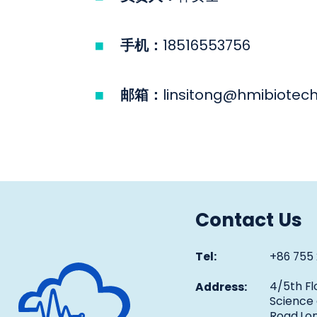
手机：
18516553756
邮箱：
linsitong@hmibiotec
Contact Us
Tel:
+86 755 
Human Metabolomics Institute
4/5th Fl
Address:
Science
Road,Lon