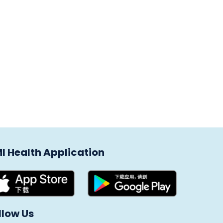
I Health Application
llow Us