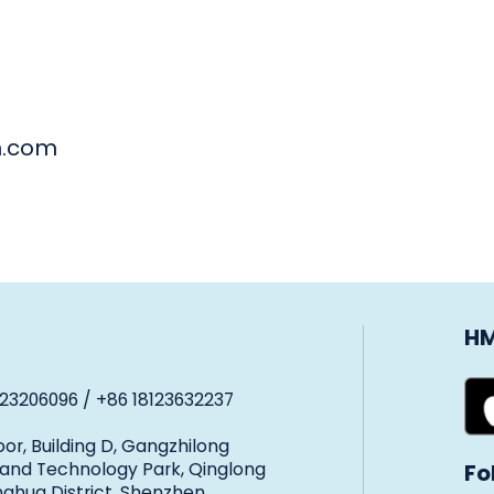
h.com
HM
23206096 / +86 18123632237
oor, Building D, Gangzhilong
 and Technology Park, Qinglong
Fo
ghua District, Shenzhen,