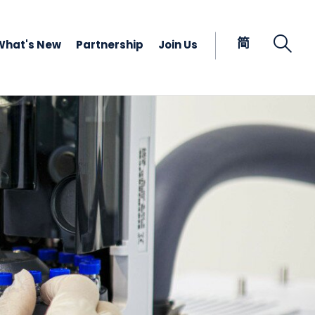
Open
简
What's New
Partnership
Join Us