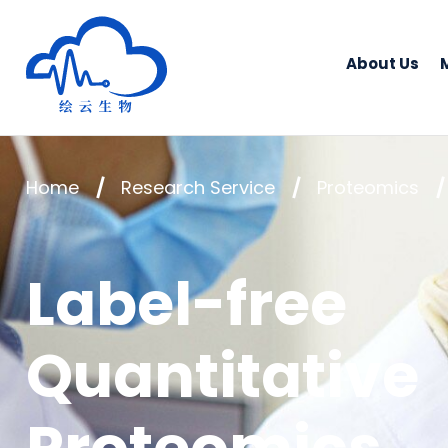
Human Metabolomics Institute
About Us
Home
Research Service
Proteomics
Label-free
Quantitative