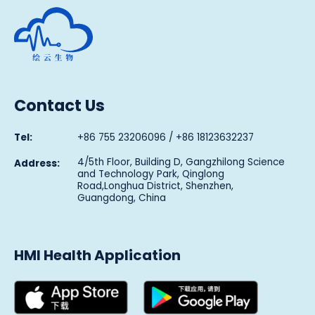
Human Metabolomics Institute
Contact Us
Tel:
+86 755 23206096 / +86 18123632237
4/5th Floor, Building D, Gangzhilong Science
Address:
and Technology Park, Qinglong
Road,Longhua District, Shenzhen,
Guangdong, China
HMI Health Application