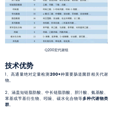
Q200宏代谢组
技术优势
200+
1、高通量绝对定量检测
种重要肠道菌群相关代谢
物。
2、涵盖短链脂肪酸、中长链脂肪酸、胆汁酸、氨基酸、
多种代谢物类
苯基或苄基衍生物、吲哚、碳水化合物等
群
。