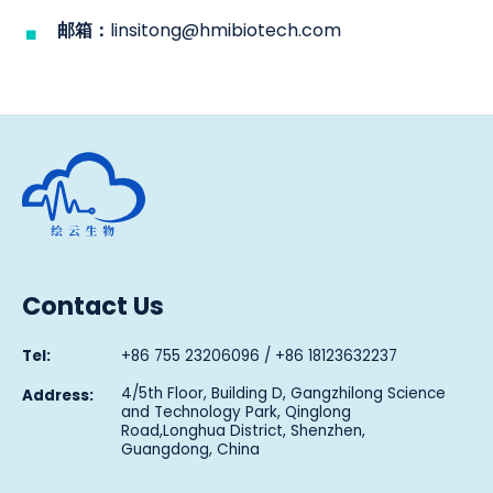
邮箱：
linsitong@hmibiotech.com
Human Metabolomics Institute
Contact Us
Tel:
+86 755 23206096 / +86 18123632237
4/5th Floor, Building D, Gangzhilong Science
Address:
and Technology Park, Qinglong
Road,Longhua District, Shenzhen,
Guangdong, China