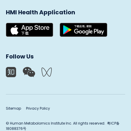
HMI Health Application
Follow Us
Sitemap
Privacy Policy
© Human Metabolomics lnstitute lnc. All rights reserved.
粤ICP备
18088376号