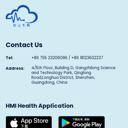
Human Metabolomics Institute
Contact Us
Tel:
+86 755 23206096 / +86 18123632237
4/5th Floor, Building D, Gangzhilong Science
Address:
and Technology Park, Qinglong
Road,Longhua District, Shenzhen,
Guangdong, China
HMI Health Application