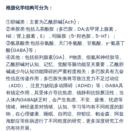
根据化学结构可分为：
①胆碱类：主要为乙酰胆碱(Ach)；
②单胺类:包括儿茶酚胺（多巴胺，DA;去甲肾上腺素，
NE；肾上腺素，E），吲哚胺（5-羟色胺，5-HT）；
③氨基酸类:包括谷氨酸、天门冬氨酸、甘氨酸、γ-氨基丁
酸(GABA)等；
④其他：包括前列腺素(GA)、P物质、组氨和神经肽等。
乙酰胆碱对认知、记忆、觉醒等脑功能至关重要，乙酰胆
碱减少与认知功能障碍的严重程度相关；多巴胺具有亢奋
性信息传递作用，多巴胺失衡将导致注意力不足过动症
（ADD）、注意力缺陷多动障碍（ADHD）等；GABA具
有镇定作用，其受体介导抗焦虑、镇静和抗惊厥活性，当
人体内GABA缺乏时，会产生焦虑、不安、疲倦、忧虑等
情绪。神经递质对情绪、认知、学习等均有不同程度的影
响，在心理健康、睡眠、自闭症、抑郁症、帕金森、阿兹
海默症等疾病进行了不同程度的研究，更多深度研究工作
仍有待开展。