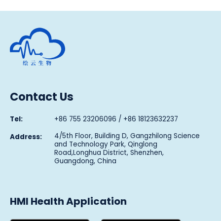
Human Metabolomics Institute
Contact Us
Tel:
+86 755 23206096 / +86 18123632237
4/5th Floor, Building D, Gangzhilong Science
Address:
and Technology Park, Qinglong
Road,Longhua District, Shenzhen,
Guangdong, China
HMI Health Application