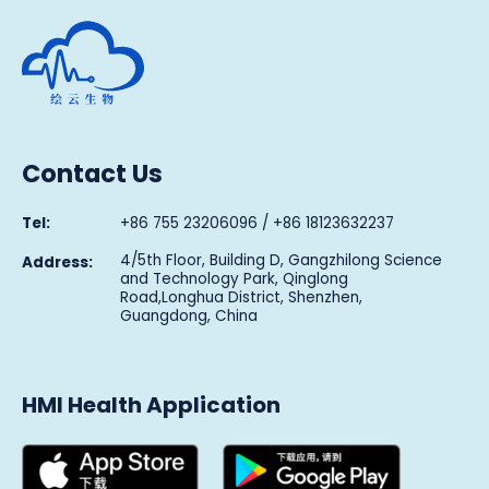
Human Metabolomics Institute
Contact Us
Tel:
+86 755 23206096 / +86 18123632237
4/5th Floor, Building D, Gangzhilong Science
Address:
and Technology Park, Qinglong
Road,Longhua District, Shenzhen,
Guangdong, China
HMI Health Application