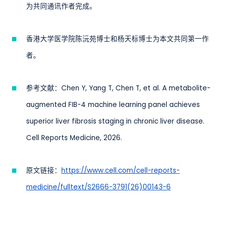
为共同通讯作者完成。
香港大学医学院陈沅苑博士和杨天标博士为本文共同第一作
者。
参考文献：Chen Y, Yang T, Chen T, et al. A metabolite-
augmented FIB-4 machine learning panel achieves
superior liver fibrosis staging in chronic liver disease.
Cell Reports Medicine, 2026.
原文链接：
https://www.cell.com/cell-reports-
medicine/fulltext/S2666-3791(26)00143-6