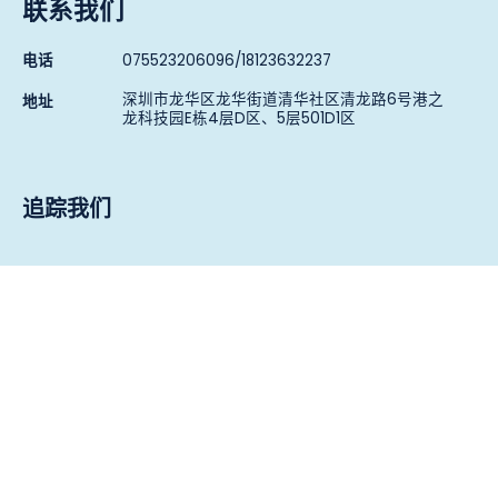
联系我们
电话
075523206096/18123632237
深圳市龙华区龙华街道清华社区清龙路6号港之
地址
龙科技园E栋4层D区、5层501D1区
追踪我们
网站地图
条款与隐私
© 深圳市绘云生物科技有限公司版权所有
粤ICP备18088376号