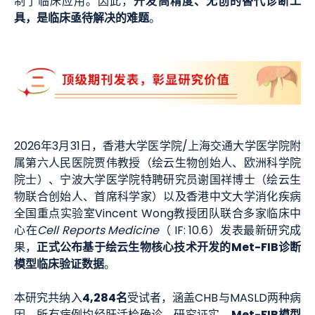
开发高精度、无创的替代诊断工
制了临床应用。因此，
具，是临床亟待解决的难题
。
2026年3月31日，香港大学医学院/上海交通大学医学院附
属第六人民医院贾伟教授（绘云生物创始人、欧洲科学院
院士）、宁波大学医学院特聘研究员谢国祥博士（绘云生
物联合创始人、首席科学家）以及香港中文大学消化疾病
全国重点实验室Vincent Wong教授团队联合多家临床中
心在
Cell Reports Medicine
（ IF: 10.6）发表最新研究成
正式公布基于绘云生物核心技术开发的Met-FIB诊断
果，
模型临床验证数据
。
4,284名
本研究共纳入
受试者，涵盖CHB与MASLD两种病