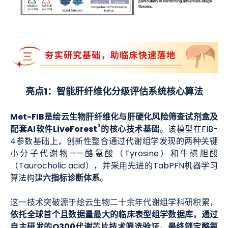
亮点1：智能肝纤维化分级评估系统核心算法
Met-FIB是绘云生物肝纤维化与肝硬化风险筛查试剂盒及
®
配套AI软件LiveForest
的核心技术基础
。该模型在FIB-
4参数基础上，创新性整合通过代谢组学发现的两种关键
小分子代谢物——酪氨酸（Tyrosine）和牛磺胆酸
（Taurocholic acid），并采用先进的TabPFN机器学习
六指标诊断体系
算法构建
。
这一技术突破源于绘云生物二十余年代谢组学科研积累，
依托全球首个且数据量最大的临床表型组学数据库，通过
自主研发的Q300代谢芯片技术筛选验证，最终锁定酪氨