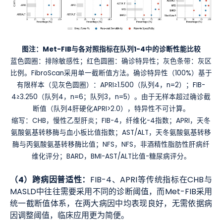
图注：Met-FIB与各对照指标在队列1-4中的诊断性能比较
蓝色圆圈：排除敏感性；红色圆圈：确诊特异性；灰色条带：灰区
比例。FibroScan采用单一截断值方法。确诊特异性（100%）基于
有限样本（见灰色圆圈）：APRI≥1.500（队列4，n=2）；FIB-
4≥3.250（队列4，n=6；队列3，n=5）。由于无样本超过确诊截
断值（队列4肝硬化APRI>2.0），特异性不可计算。
缩写：CHB，慢性乙型肝炎；FIB-4，纤维化-4指数；APRI，天冬
氨酸氨基转移酶与血小板比值指数；AST/ALT，天冬氨酸氨基转移
酶与丙氨酸氨基转移酶比值；NFS，NFS，非酒精性脂肪性肝病纤
维化评分；BARD，BMI-AST/ALT比值-糖尿病评分。
（4）跨病因普适性：
FIB-4、APRI等传统指标在CHB与
MASLD中往往需要采用不同的诊断阈值，而Met-FIB采用
统一截断值体系，在两大病因中均表现良好，无需依据病
因调整阈值，临床应用更为简便。