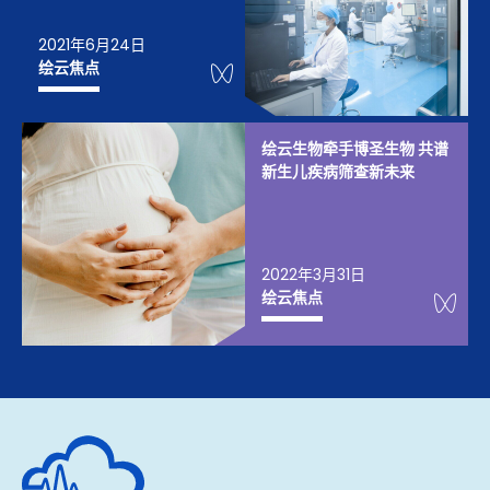
2021年6月24日
WeChat Knowledge
绘云焦点
绘云生物牵手博圣生物 共谱
新生儿疾病筛查新未来
2022年3月31日
We
绘云焦点
深圳市绘云生物科技有限公司