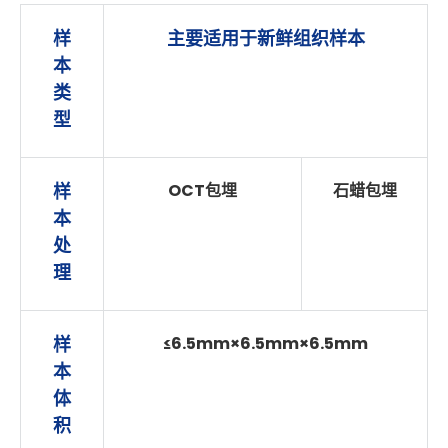
样
主要适用于新鲜组织样本
本
类
型
样
OCT包埋
石蜡包埋
本
处
理
样
≤6.5mm×6.5mm×6.5mm
本
体
积