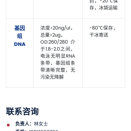
封，-20℃保
存，冰袋运输
基因
浓度>20ng/ul，
-80℃保存，
总量>2ug，
干冰寄送
组
OD:260/280介
DNA
于1.8-2.0之间，
电泳无明显RNA
条带，基因组条
带清晰完整，无
污染无降解
联系咨询
负责人：
林女士