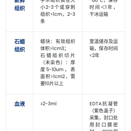
新鲜
手术组织黄豆大
-80℃，保存
小2-3个或穿刺
时间＜1年，
组织
组织>1cm，2-3
干冰运输
条
石蜡
蜡块：有效组织
室温储存及运
体积>1cm3；
输，保存时间
组织
石蜡组织切片
<2年
（未染色）：厚
度5-10um，表
面积>1cm2，需
要10片以上
血液
≥2-3ml
EDTA抗凝管
（紫色盖子）
采集，封口处
用封口膜密