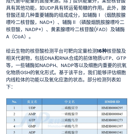
成代谢中能量的直接来源。除了提供能量外，某些核苷酸
具有其他功能，如UDP具有转运葡萄糖的作用。此外，腺
苷酸还是几种重要辅酶的组成成分，如辅酶Ⅰ（烟酰胺腺
嘌呤二核苷酸，NAD+）、辅酶Ⅱ（磷酸烟酰胺腺嘌呤二
核苷酸，NADP+）、黄素腺嘌呤二核苷酸(FAD）及辅酶
A（CoA）。
16种
绘云生物的核苷酸检测平台可靶向定量检测
核苷酸及
相关代谢物，包括DNA和RNA合成的前体物质UTP、GTP
等，一些辅酶如NADPH、NADP等以及细胞内重要的抗氧
化物质GSH的氧化形式。基于该平台，我们能够评估细胞
内线粒体的功能以及氧化应激的状态。部分检测列表如
下：