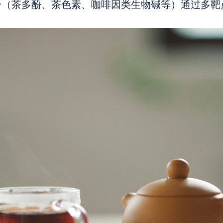
分（茶多酚、茶色素、咖啡因类生物碱等）通过多靶