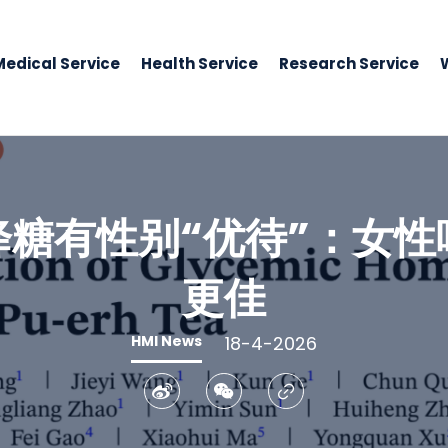
Medical Service
Health Service
Research Service
降糖有性别“优待”：女性
更佳
HMI News
18-4-2026
Weibo
WeChat
Copy Link