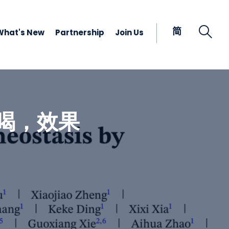
Open
简
What's New
Partnership
Join Us
喝，效果