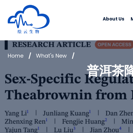
Human Metabolomics Institute
About Us
Home
What's New
普洱茶