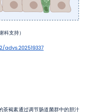
谢科支持）
02/advs.202519337
的茶褐素通过调节肠道菌群中的胆汁