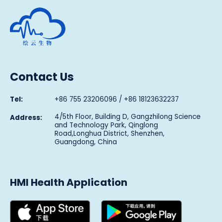
Human Metabolomics Institute
Contact Us
Tel:
+86 755 23206096 / +86 18123632237
4/5th Floor, Building D, Gangzhilong Science
Address:
and Technology Park, Qinglong
Road,Longhua District, Shenzhen,
Guangdong, China
HMI Health Application