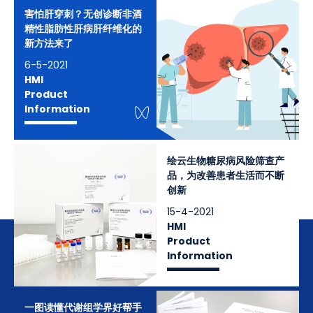
害怕肝穿刺？无创诊断非酒
精性脂肪性肝病肝纤维化的
新方法来了
6-5-2021
HMI
Product
WeChat Knowledge
Information
绘云生物糖尿病风险筛查产
品，为改善患者生活而不断
创新
15-4-2021
HMI
Product
Information
一图读懂代谢组学界好帮手