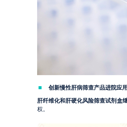
创新慢性肝病筛查产品进院应
肝纤维化和肝硬化风险筛查试剂盒
权。