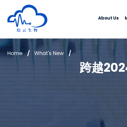
Human Metabolomics Institute
About Us
Home
What's New
跨越20