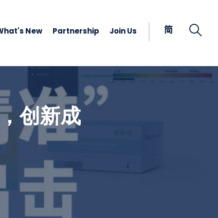
Open
简
What's New
Partnership
Join Us
击，创新成