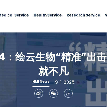
Medical Service
Health Service
Research Service
24：绘云生物“精准”出
就不凡
HMI News
9-1-2025
Weibo
WeChat
Copy Link