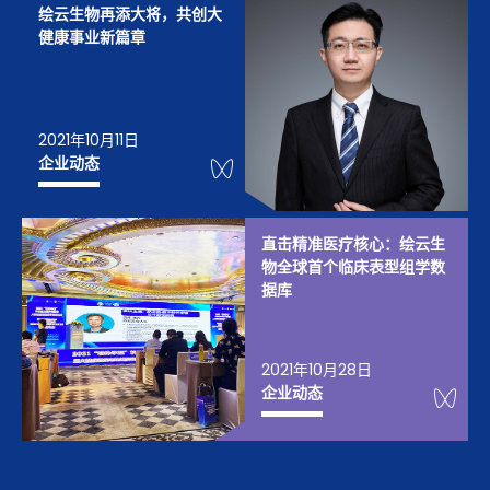
绘云生物再添大将，共创大
健康事业新篇章
2021年10月11日
WeChat Knowledge
企业动态
直击精准医疗核心：绘云生
物全球首个临床表型组学数
据库
2021年10月28日
We
企业动态