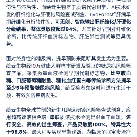
王勇教授提到，传统肝纤维化诊断依赖肝穿活检，存在创
伤性与滞后性，而绘云生物基于质谱代谢组学、AI技术研
®
发的肝纤维化与肝硬化风险查试剂盒、LiveForest
肝病早
可无创、智能输出肝纤维化/肝硬化
期纤维化分析软件等，
分级结果
，整体灵敏度超过94%
，尤其针对早期肝纤维化
诊断，比传统肝纤血清标志物、肝脏弹性测试等更具优
势。
面对终身性的糖尿病，提早预防来阻断其发生尤为重要。
绘云生物经10万健康人群样本研发及验证的糖尿病风险筛
比空腹血
查产品，采集微量血液检测早期代谢标志物，
糖、口服葡萄糖耐量、糖化血红蛋白等传统诊断方法提早
至少5年预警糖尿病风险
，给受检者充足时间进行生活干
预，有效预防疾病发生。
绘云生物全球首创的新生儿胆道闭锁风险筛查试剂盒，应
进
用超高效液相色谱-串联质谱技术检测足跟血干血斑，
行
安全、高效的出生筛查，产品灵敏度100%，特异性大
于98.8%，
最大程度实现早期诊断，为临床争取宝贵治疗