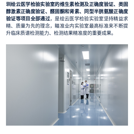
圳绘云医学检验实验室的维生素检测及正确度验证、类固
醇激素正确度验证、醛固酮和肾素、同型半胱氨酸正确度
验证等项目全部通过
，是绘云医学检验实验室坚持精益求
精、质量为先的理念，瞄准业内实验室最高标准来不断提
升临床质谱检测能力、检测结果精准度的重要成果。