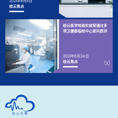
2021年8月5日
绘云焦点
绘云医学检验实验室通过多
项卫健委临检中心室间质评
2021年6月24日
We
绘云焦点
深圳市绘云生物科技有限公司