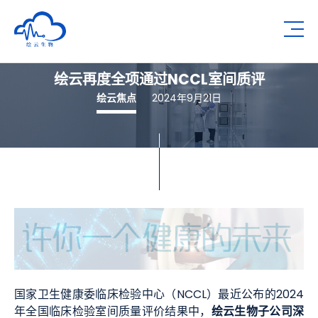
深圳市绘云生物科技有限公司
Op
绘云再度全项通过NCCL室间质评
绘云焦点
2024年9月21日
国家卫生健康委临床检验中心（NCCL）最近公布的2024
绘云生物子公司深
年全国临床检验室间质量评价结果中，