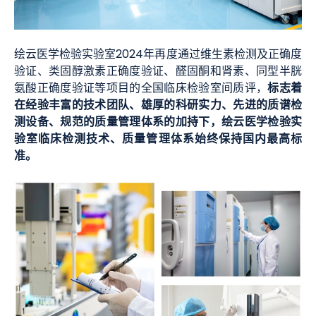
绘云医学检验实验室2024年再度通过维生素检测及正确度
验证、类固醇激素正确度验证、醛固酮和肾素、同型半胱
标志着
氨酸正确度验证等项目的全国临床检验室间质评，
在经验丰富的技术团队、雄厚的科研实力、先进的质谱检
测设备、规范的质量管理体系的加持下，绘云医学检验实
验室临床检测技术、质量管理体系始终保持国内最高标
准。