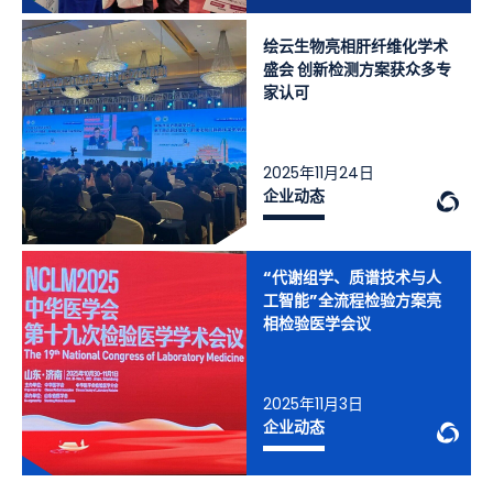
绘云生物亮相肝纤维化学术
盛会 创新检测方案获众多专
家认可
2025年11月24日
We
企业动态
“代谢组学、质谱技术与人
工智能”全流程检验方案亮
相检验医学会议
2025年11月3日
We
企业动态