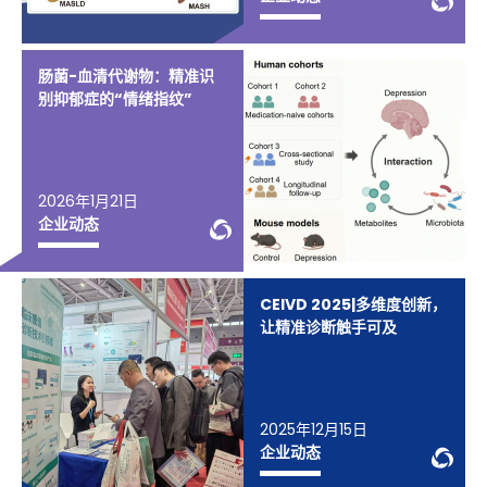
肠菌-血清代谢物：精准识
别抑郁症的“情绪指纹”
2026年1月21日
WeChat Knowledge
企业动态
CEIVD 2025|多维度创新，
让精准诊断触手可及
2025年12月15日
We
企业动态