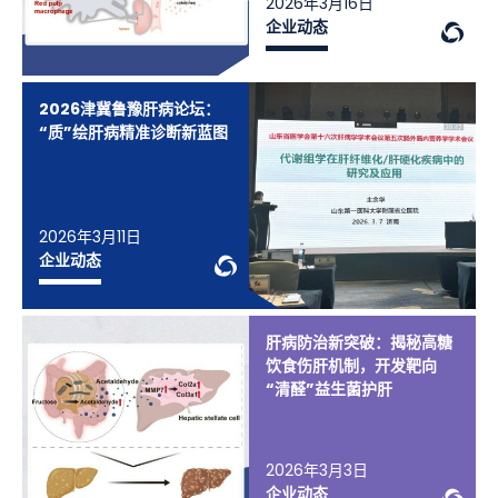
2026年3月16日
We
企业动态
2026津冀鲁豫肝病论坛：
“质”绘肝病精准诊断新蓝图
2026年3月11日
WeChat Knowledge
企业动态
肝病防治新突破：揭秘高糖
饮食伤肝机制，开发靶向
“清醛”益生菌护肝
2026年3月3日
We
企业动态