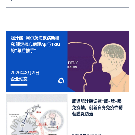
胆汁酸-阿尔茨海默病新研
究 锁定核心病理Aβ与Tau
的“幕后推手”
2026年3月21日
WeChat Knowledge
企业动态
肠道胆汁酸调控“肠-脾-眼”
免疫轴，创新自身免疫性葡
萄膜炎防治