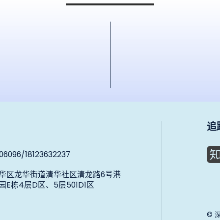
追
06096/18123632237
华区龙华街道清华社区清龙路6号港
E栋4层D区、5层501D1区
©