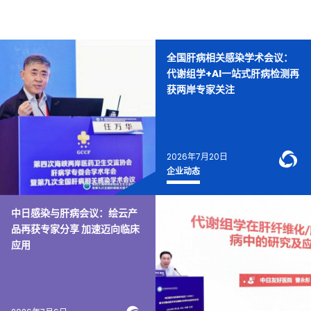
全国肝病相关感染学术会议：
代谢组学+AI一站式肝病检测再
获两岸专家关注
W
2026年7月20日
企业动态
中日感染与肝病会议：绘云产
品再获专家分享 加速迈向临床
应用